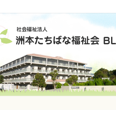
社
会
福