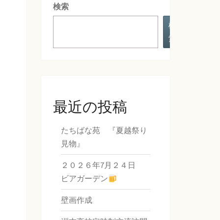
検索
検
索
最近の投稿
たちばな苑 『夏越祭り
見物』
２０２６年7月２４日
ビアガーデン
壁画作成