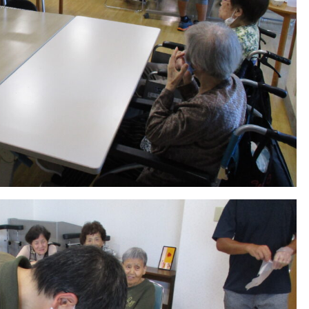
ち
ば
な
福
祉
会