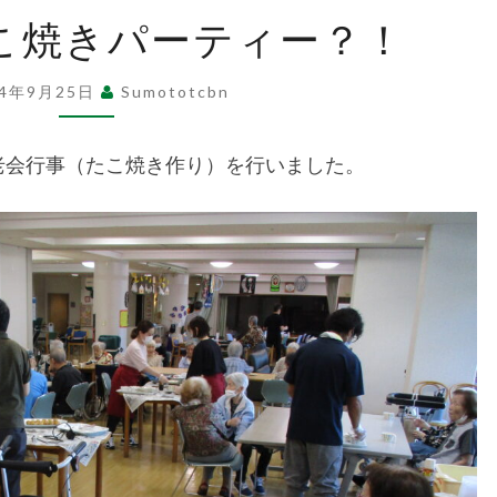
祉
敬
こ焼きパーティー？！
老
会
法
24年9月25日
Sumototcbn
は
た
敬老会行事（たこ焼き作り）を行いました。
人
こ
焼
き
洲
パ
ー
本
テ
ィ
ー？！
た