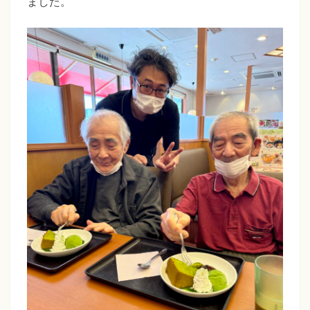
た
ました。
(和
ち
食
さ
ば
と）
な
福
祉
会