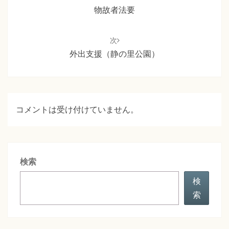
ナ
物故者法要
ビ
ゲ
次
ー
外出支援（静の里公園）
シ
ョ
ン
コメントは受け付けていません。
検索
検
索