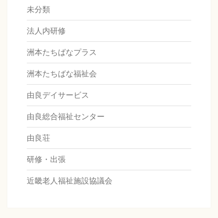
未分類
法人内研修
洲本たちばなプラス
洲本たちばな福祉会
由良デイサービス
由良総合福祉センター
由良荘
研修・出張
近畿老人福祉施設協議会