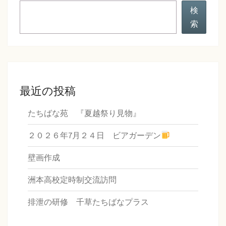
検
索
最近の投稿
たちばな苑 『夏越祭り見物』
２０２６年7月２４日 ビアガーデン
壁画作成
洲本高校定時制交流訪問
排泄の研修 千草たちばなプラス