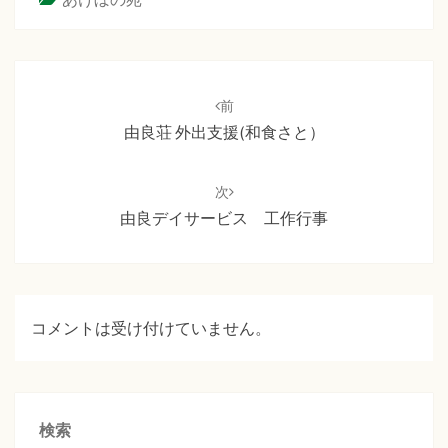
投
稿
前
ナ
由良荘 外出支援(和食さと）
ビ
ゲ
次
ー
由良デイサービス 工作行事
シ
ョ
ン
コメントは受け付けていません。
検索