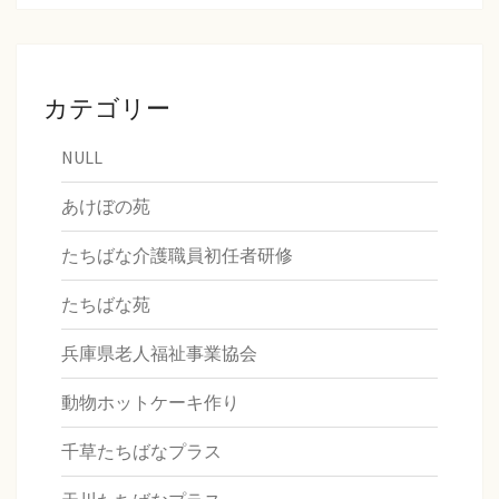
カテゴリー
NULL
あけぼの苑
たちばな介護職員初任者研修
たちばな苑
兵庫県老人福祉事業協会
動物ホットケーキ作り
千草たちばなプラス