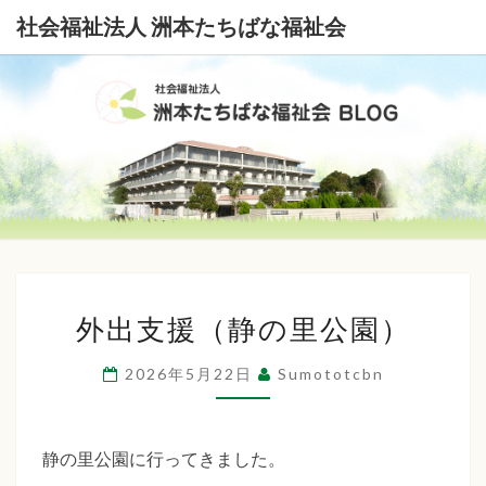
社会福祉法人 洲本たちばな福祉会
社
会
福
祉
外
法
外出支援（静の里公園）
出
支
人
2026年5月22日
Sumototcbn
援
洲
（静
本
の
静の里公園に行ってきました。
里