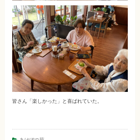
皆さん「楽しかった」と喜ばれていた。
あけぼの苑